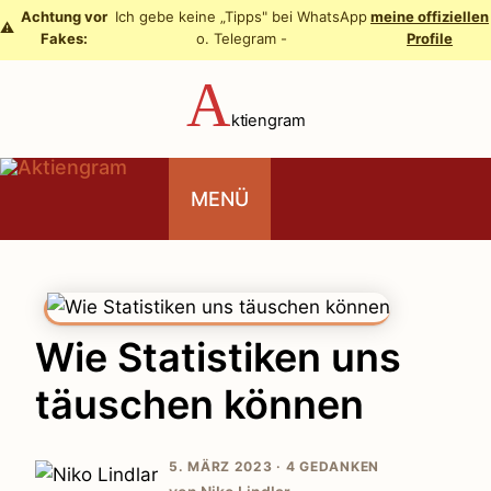
Zum
Achtung vor
Ich gebe keine „Tipps" bei WhatsApp
meine offiziellen
⚠️
Fakes:
o. Telegram -
Profile
Inhalt
springen
A
ktiengram
MENÜ
Wie Statistiken uns
täuschen können
5. MÄRZ 2023 ·
4 GEDANKEN