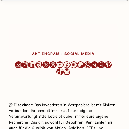
AKTIENGRAM • SOCIAL MEDIA
Newsletter
Instagram
LinkedIn
Amazon
X
Threads
YouTube
Facebook
Spotify
Patreon
WhatsApp
Telegram
Goodrea
Pintere
TikTok
Bluesky
📀 Disclaimer: Das Investieren in Wertpapiere ist mit Risiken
verbunden. Ihr handelt immer auf eure eigene
Verantwortung! Bitte betreibt dabei immer eure eigene
Recherche. Das gilt sowohl für Gebühren, Kennzahlen als
auch für die Qualität von Aktien, Anleihen, ETFs und