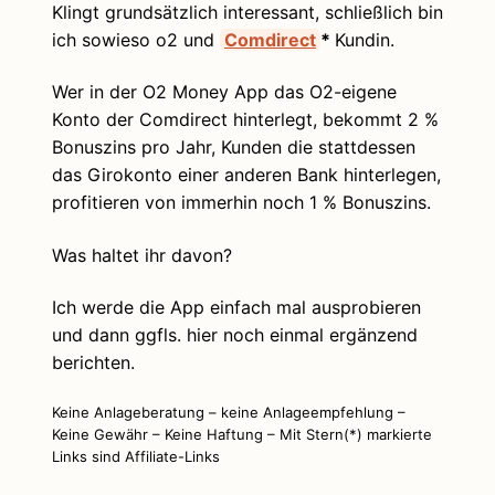
Klingt grundsätzlich interessant, schließlich bin
ich sowieso o2 und
Comdirect
*
Kundin.
Wer in der O2 Money App das O2-eigene
Konto der Comdirect hinterlegt, bekommt 2 %
Bonuszins pro Jahr, Kunden die stattdessen
das Girokonto einer anderen Bank hinterlegen,
profitieren von immerhin noch 1 % Bonuszins.
Was haltet ihr davon?
Ich werde die App einfach mal ausprobieren
und dann ggfls. hier noch einmal ergänzend
berichten.
Keine Anlageberatung – keine Anlageempfehlung –
Keine Gewähr – Keine Haftung – Mit Stern(*) markierte
Links sind Affiliate-Links