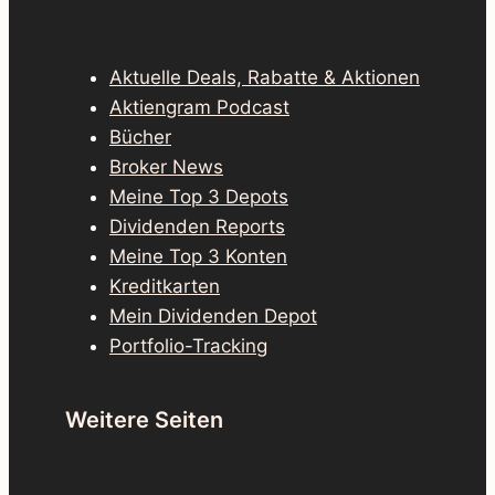
Aktuelle Deals, Rabatte & Aktionen
Aktiengram Podcast
Bücher
Broker News
Meine Top 3 Depots
Dividenden Reports
Meine Top 3 Konten
Kreditkarten
Mein Dividenden Depot
Portfolio-Tracking
Weitere Seiten