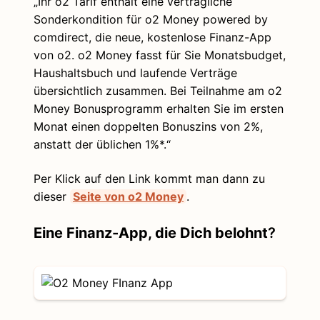
„Ihr o2 Tarif enthält eine vertragliche
Sonderkondition für o2 Money powered by
comdirect, die neue, kostenlose Finanz-App
von o2. o2 Money fasst für Sie Monatsbudget,
Haushaltsbuch und laufende Verträge
übersichtlich zusammen. Bei Teilnahme am o2
Money Bonusprogramm erhalten Sie im ersten
Monat einen doppelten Bonuszins von 2%,
anstatt der üblichen 1%*.“
Per Klick auf den Link kommt man dann zu
dieser
Seite von o2 Money
.
Eine Finanz-App, die Dich belohnt
?