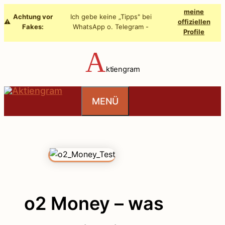
Zum
meine
Achtung vor
Ich gebe keine „Tipps" bei
Inhalt
⚠️
offiziellen
Fakes:
WhatsApp o. Telegram -
Profile
springen
A
ktiengram
MENÜ
o2 Money – was