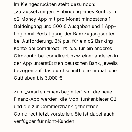
Im Kleingedruckten steht dazu noch:
„Voraussetzungen: Einbindung eines Kontos in
o2 Money App mit pro Monat mindestens 1
Geldeingang und 500 € Ausgaben und 1 App-
Login mit Bestätigung der Bankzugangsdaten
bei Aufforderung. 2% p.a. für ein o2 Banking
Konto bei comdirect, 1% p.a. für ein anderes
Girokonto bei comdirect bzw. einer anderen in
der App unterstützten deutschen Bank, jeweils
bezogen auf das durchschnittliche monatliche
Guthaben bis 3.000 €“
Zum „smarten Finanzbegleiter“ soll die neue
Finanz-App werden, die Mobilfunkanbieter O2
und die zur Commerzbank gehörende
Comdirect jetzt vorstellen. Sie ist dabei auch
verfügbar für nicht-Kunden.