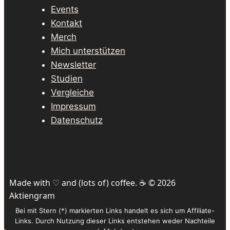
Events
Kontakt
Merch
Mich unterstützen
Newsletter
Studien
Vergleiche
Impressum
Datenschutz
Made with ♡ and (lots of) coffee. ☕️ © 2026
Aktiengram
Bei mit Stern (*) markierten Links handelt es sich um Affiliate-
Links. Durch Nutzung dieser Links entstehen weder Nachteile