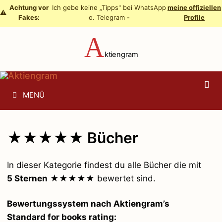
Zum
Achtung vor
Ich gebe keine „Tipps" bei WhatsApp
meine offiziellen
⚠️
Fakes:
o. Telegram -
Profile
Inhalt
springen
A
ktiengram
MENÜ
★★★★★ Bücher
In dieser Kategorie findest du alle Bücher die mit
5 Sternen
★★★★★ bewertet sind.
Bewertungssystem nach Aktiengram’s
Standard for books rating: