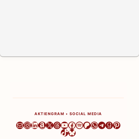
AKTIENGRAM • SOCIAL MEDIA
Newsletter
Instagram
LinkedIn
Amazon
X
Threads
YouTube
Facebook
Spotify
Patreon
WhatsApp
Telegram
Goodrea
Pintere
TikTok
Bluesky