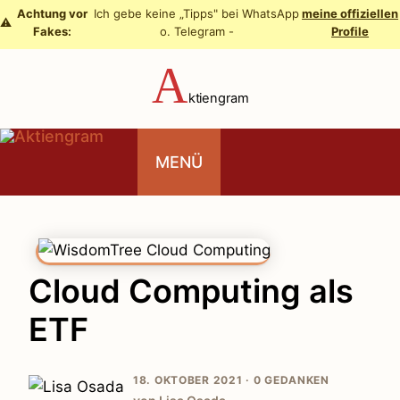
Zum
Achtung vor
Ich gebe keine „Tipps" bei WhatsApp
meine offiziellen
⚠️
Fakes:
o. Telegram -
Profile
Inhalt
springen
A
ktiengram
MENÜ
Cloud Computing als
ETF
18. OKTOBER 2021 ·
0 GEDANKEN